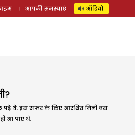
⚲
स्टोरी
लॉग इन
SUBSCRIBE
्राइम
आपकी समस्याएं
ऑडियो
नी?
ल पड़े थे. इस सफर के लिए आरक्षित मिनी बस
ही आ पाए थे.