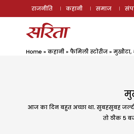
राजनीति
कहानी
समाज
सं
Home
»
कहानी
»
फैमिली स्टोरीज
»
मुखौटा, 
मु
आज का दिन बहुत अच्छा था. सुबहसुबह जल्दी
तो ठीक 5 बज