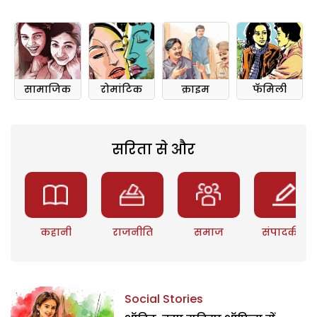
सामाजिक
रोमांटिक
क्राइम
फॅमिली
सरिता से और
कहानी
राजनीति
समाज
संपादकीय
Social Stories