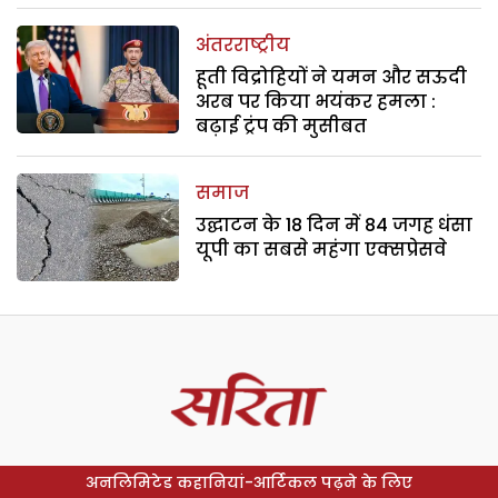
अंतरराष्ट्रीय
हूती विद्रोहियों ने यमन और सऊदी
अरब पर किया भयंकर हमला :
बढ़ाई ट्रंप की मुसीबत
समाज
उद्घाटन के 18 दिन में 84 जगह धंसा
यूपी का सबसे महंगा एक्सप्रेसवे
अनलिमिटेड कहानियां-आर्टिकल पढ़ने के लिए