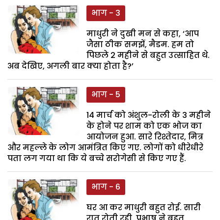
भाग - 3
माधुरी ने दुखी मन से कहा, ‘आप
जैसा ठीक समझें, मैडम. हम तो
पिछले 2 महीने से बहुत उत्साहित थे.
अब देखिए, अगली बार क्या होता है?’
भाग - 5
14 मार्च को अंशुल-रोली के 3 महीने
के होने पर शाम को एक भोज का
आयोजन हुआ. सारे रिश्तेदार, मित्र
और महल्ले के लोग आमंत्रित किए गए. लोगों को धीरेधीरे
पता लग गया था कि ये बच्चे सरोगेसी से किए गए हैं.
भाग - 6
घर आ कर माधुरी बहुत रोई. सारी
रात रोती रही. प्रभाष ने बहुत