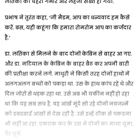
लतिका का चेहरा गंभीर और लहजा सख्त हो गया.
प्रभाष ने तुरंत कहा, ‘जी मैडम, आप का धन्यवाद हम कैसे
करें. बस, यही कहूंगा कि हमारा रोमरोम आप का कर्जदार
है.’
डा. लतिका से मिलने के बाद दोनों केबिन से बाहर आ गए.
और डा. नटियाल के केबिन के बाहर बैठ कर अपनी बारी
की प्रतीक्षा करने लगे. माधुरी ने किसी तरह दोनों हाथों में
अलगअलग बच्चों को पकड़ा था. उस के हाथ कांप रहे थे और
दिल जोरों से धड़क रहा था. उसे अब भी यकीन नहीं हो रहा
था कि यह सब सच है. वह आंखें मूंदे सो रहे दोनों नवजन्में
को डबडबाई आंखों से देख रही है. उसे इन्हें ठीक से पकड़ना
भी नहीं आ रहा. एकएक कर के उस ने दोनों का माथा चूमा,
पैर चूमे.