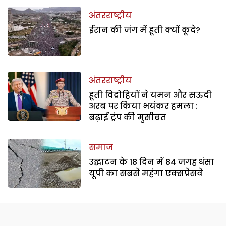
अंतरराष्ट्रीय
ईरान की जंग में हूती क्यों कूदे?
अंतरराष्ट्रीय
हूती विद्रोहियों ने यमन और सऊदी
अरब पर किया भयंकर हमला :
बढ़ाई ट्रंप की मुसीबत
समाज
उद्घाटन के 18 दिन में 84 जगह धंसा
यूपी का सबसे महंगा एक्सप्रेसवे