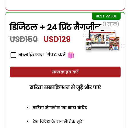
(1 साल)
डिजिटल + 24 प्रिंट मैगजीन
USD150
USD129
सब्सक्रिप्शन गिफ्ट करें
सब्सक्राइब करें
सरिता सब्सक्रिप्शन से जुड़ेें और पाएं
सरिता मैगजीन का सारा कंटेंट
देश विदेश के राजनैतिक मुद्दे