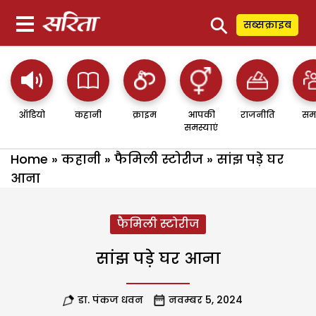
⚲
सब्सक्राइब
ऑडियो
कहानी
क्राइम
आपकी
राजनीति
सम
समस्याएं
Home
»
कहानी
»
फैमिली स्टोरीज
»
सांझ पड़े घर
आना
फैमिली स्टोरीज
सांझ पड़े घर आना
डा. पंकज धवन
नवम्बर 5, 2024