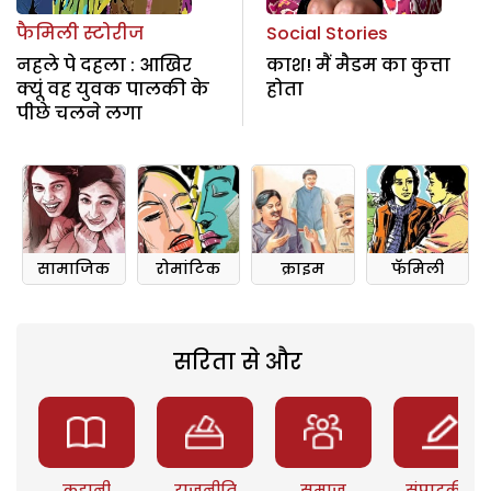
फैमिली स्टोरीज
Social Stories
नहले पे दहला : आखिर
काश! मैं मैडम का कुत्ता
क्यूं वह युवक पालकी के
होता
पीछे चलने लगा
सामाजिक
रोमांटिक
क्राइम
फॅमिली
सरिता से और
कहानी
राजनीति
समाज
संपादकीय