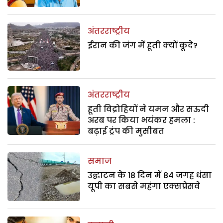
अंतरराष्ट्रीय
ईरान की जंग में हूती क्यों कूदे?
अंतरराष्ट्रीय
हूती विद्रोहियों ने यमन और सऊदी
अरब पर किया भयंकर हमला :
बढ़ाई ट्रंप की मुसीबत
समाज
उद्घाटन के 18 दिन में 84 जगह धंसा
यूपी का सबसे महंगा एक्सप्रेसवे