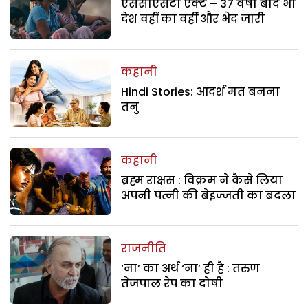
एससीएसटी एक्ट – 37 वर्षों बाद भी
देश वहीं का वहीं और भेद जारी
कहानी
Hindi Stories: आदर्श मत बनना
तनु
कहानी
ब्रह्म राक्षस : विक्रम ने कैसे लिया
अपनी पत्नी की बेइज्जती का बदला
राजनीति
‘ना’ का अर्थ ‘ना’ ही है : तरुण
तेजपाल रेप का दोषी