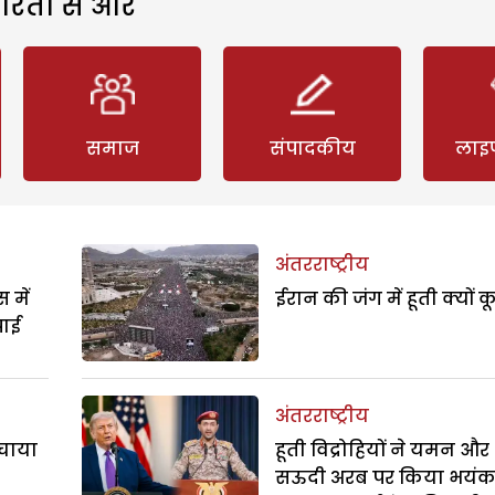
रिता से और
समाज
संपादकीय
लाइ
अंतरराष्ट्रीय
 में
ईरान की जंग में हूती क्यों क
पाई
अंतरराष्ट्रीय
बचाया
हूती विद्रोहियों ने यमन और
सऊदी अरब पर किया भयं