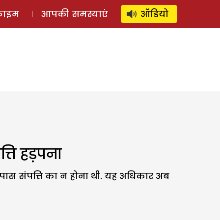
⚲
स्टोरी
लॉग इन
SUBSCRIBE
्राइम
आपकी समस्याएं
ऑडियो
ति हड़पना
पास संपत्ति का न होना थी. यह अधिकार अब