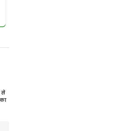
से
 का