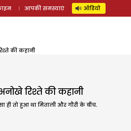
⚲
स्टोरी
लॉग इन
SUBSCRIBE
्राइम
आपकी समस्याएं
ऑडियो
िश्ते की कहानी
अनोखे रिश्ते की कहानी
 ऐसा ही तो हुआ था मिताली और गौरी के बीच.