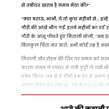
से तबीयत खराब है नमन भैया की?’’
‘‘क्या बताऊं, भाभी, ये तो कुछ महीनों से... इन
गौरी की आंखें भीग गईं. इतने महीनों का दर्द
गौरी के आंसू पोंछते हुए मिताली बोली, ‘‘अब ह
बिलकुल चिंता मत करो. अभी कोई उम्र है अस्पत
मिताली और रोहन की जिद पर नमन को अस्पताल 
कारण नमन ने दफ्तर से लंबी छुट्टी ले रखी थ
प्रवेश किया. जब से वे दोनों इस घर से अलग
कमरा तैयार कर रखा था. उस में जरूरत की सभ