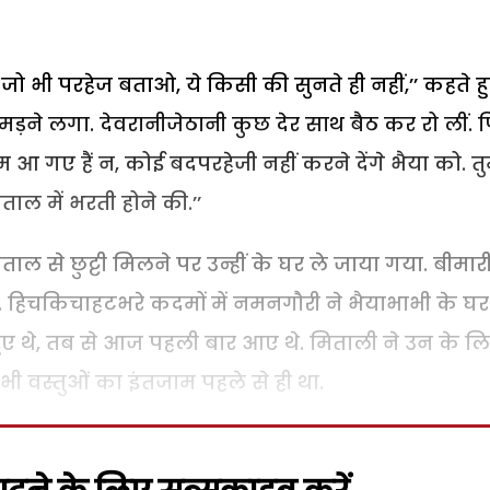
्हें जो भी परहेज बताओ, ये किसी की सुनते ही नहीं,’’ कहते ह
 उमड़ने लगा. देवरानीजेठानी कुछ देर साथ बैठ कर रो लीं. 
म आ गए हैं न, कोई बदपरहेजी नहीं करने देंगे भैया को. त
ाल में भरती होने की.’’
से छुट्टी मिलने पर उन्हीं के घर ले जाया गया. बीमारी
ी. हिचकिचाहटभरे कदमों में नमनगौरी ने भैयाभाभी के घर 
 हुए थे, तब से आज पहली बार आए थे. मिताली ने उन के ल
ी वस्तुओं का इंतजाम पहले से ही था.