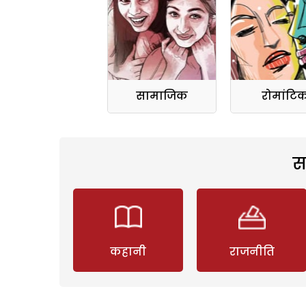
सामाजिक
रोमांटि
स
कहानी
राजनीति