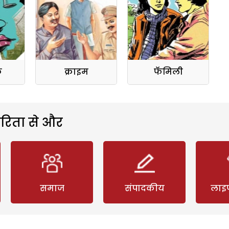
क
क्राइम
फॅमिली
रिता से और
समाज
संपादकीय
लाइ