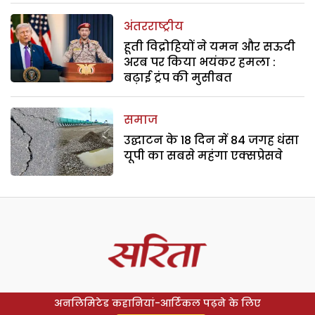
अंतरराष्ट्रीय
हूती विद्रोहियों ने यमन और सऊदी
अरब पर किया भयंकर हमला :
बढ़ाई ट्रंप की मुसीबत
समाज
उद्घाटन के 18 दिन में 84 जगह धंसा
यूपी का सबसे महंगा एक्सप्रेसवे
अनलिमिटेड कहानियां-आर्टिकल पढ़ने के लिए