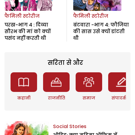
फैमिली स्टोरीज
फैमिली स्टोरीज
परख-भाग 4 : दिव्या
बंटवारा -भाग 4: फौजिया
सौरभ की मां को क्यों
की सास उसे क्यों डांटती
पसंद नहीं करती थी
थी
सरिता से और
कहानी
राजनीति
समाज
संपादकीय
Social Stories