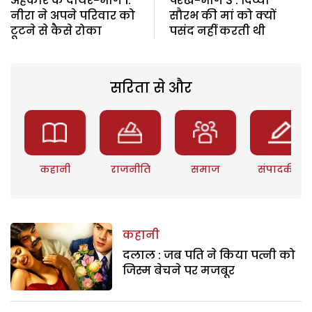
अहंकार के दायरे-भाग 1:
परख-भाग 3 : दिव्या
नीरा ने अपने परिवार को
सौरभ की मां को क्यों
टूटने से कैसे रोका
पसंद नहीं करती थी
सरिता से और
कहानी
राजनीति
समाज
संपादकीय
कहानी
दलाल : जब पति ने किया पत्नी को
जिस्म बेचने पर मजबूर