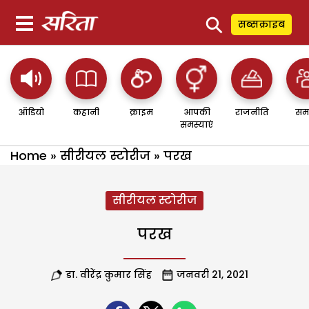
⚲
सब्सक्राइब
ऑडियो
कहानी
क्राइम
आपकी
राजनीति
सम
समस्याएं
Home
»
सीरीयल स्टोरीज
»
परख
सीरीयल स्टोरीज
परख
डा. वीरेंद्र कुमार सिंह
जनवरी 21, 2021