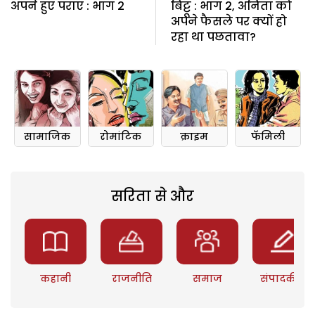
अपने हुए पराए : भाग 2
बिट्टू : भाग 2, अनिता को
अपने फैसले पर क्यों हो
रहा था पछतावा?
सामाजिक
रोमांटिक
क्राइम
फॅमिली
सरिता से और
कहानी
राजनीति
समाज
संपादकीय