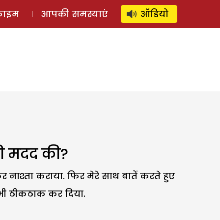
⚲
स्टोरी
लॉग इन
SUBSCRIBE
्राइम
आपकी समस्याएं
ऑडियो
की मदद की?
 नाश्ता कराया. फिर मेरे साथ बातें करते हुए
ो भी ठीकठाक कर दिया.