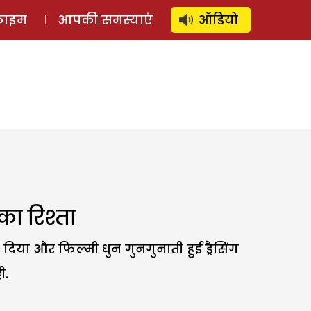
⚲
स्टोरी
लॉग इन
SUBSCRIBE
्राइम
आपकी समस्याएं
ऑडियो
 रिश्ता
 दिया और फिल्मी धुन गुनगुनाती हुई ड्रैसिंग
ी.