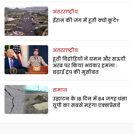
अंतरराष्ट्रीय
ईरान की जंग में हूती क्यों कूदे?
अंतरराष्ट्रीय
हूती विद्रोहियों ने यमन और सऊदी
अरब पर किया भयंकर हमला :
बढ़ाई ट्रंप की मुसीबत
समाज
उद्घाटन के 18 दिन में 84 जगह धंसा
यूपी का सबसे महंगा एक्सप्रेसवे