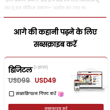
‘‘हैलो अंकल, अंकल, आई होप आई एम नौट डिस्टरबिं यू,
आर यू इन औफिस अंकल?’’ आशीष का उत्तर था.
आगे की कहानी पढ़ने के लिए
सब्सक्राइब करें
(1 साल)
डिजिटल
USD99
USD49
सब्सक्रिप्शन गिफ्ट करें
सब्सक्राइब करें