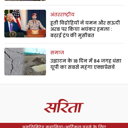
अंतरराष्ट्रीय
हूती विद्रोहियों ने यमन और सऊदी
अरब पर किया भयंकर हमला :
बढ़ाई ट्रंप की मुसीबत
समाज
उद्घाटन के 18 दिन में 84 जगह धंसा
यूपी का सबसे महंगा एक्सप्रेसवे
अनलिमिटेड कहानियां-आर्टिकल पढ़ने के लिए