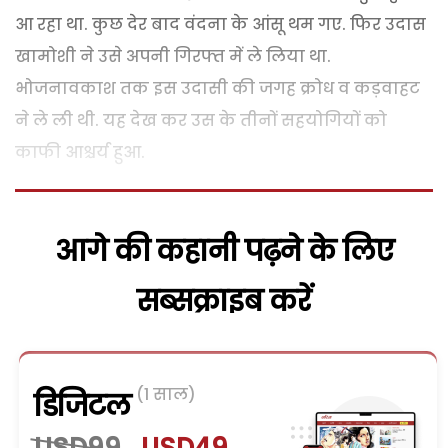
आ रहा था. कुछ देर बाद वंदना के आंसू थम गए. फिर उदास
खामोशी ने उसे अपनी गिरफ्त में ले लिया था.
भोजनावकाश तक इस उदासी की जगह क्रोध व कड़वाहट
ने ले ली थी. यह देख कर उस के तीनों सहयोगियों को
काफी आश्चर्य हुआ.
आगे की कहानी पढ़ने के लिए
सब्सक्राइब करें
(1 साल)
डिजिटल
USD99
USD49