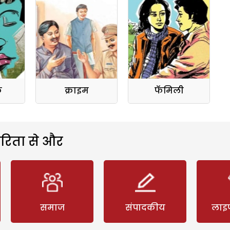
क
क्राइम
फॅमिली
रिता से और
समाज
संपादकीय
लाइ