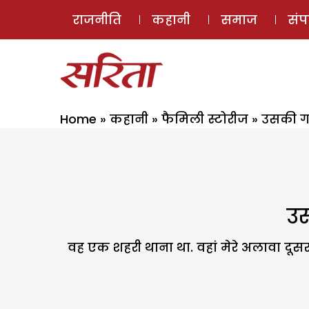
राजनीति
कहानी
समाज
सं
Home
»
कहानी
»
फैमिली स्टोरीज
»
उसकी गल
उस
वह एक शहरी थाना था. वहां मेरे अलावा दूस