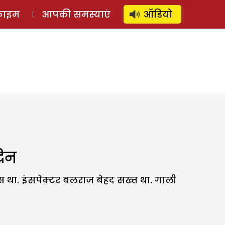
⚲
स्टोरी
लॉग इन
SUBSCRIBE
्राइम
आपकी समस्याएं
ऑडियो
दिन
स था. इंसपेक्टर बलराज बेहद सख्त था. गाली