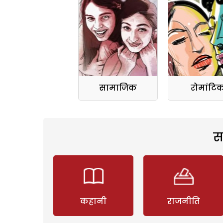
सामाजिक
रोमांटि
स
कहानी
राजनीति