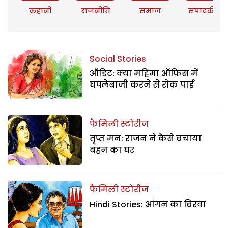
कहानी
राजनीति
समाज
संपादकीय
Social Stories
ऑडिट: क्या महिमा ऑफिस में
घपलेबाजी करने से रोक पाई
फैमिली स्टोरीज
तृप्त मन: राजन ने कैसे बचाया
बहन का घर
फैमिली स्टोरीज
Hindi Stories: आंगन का बिरवा