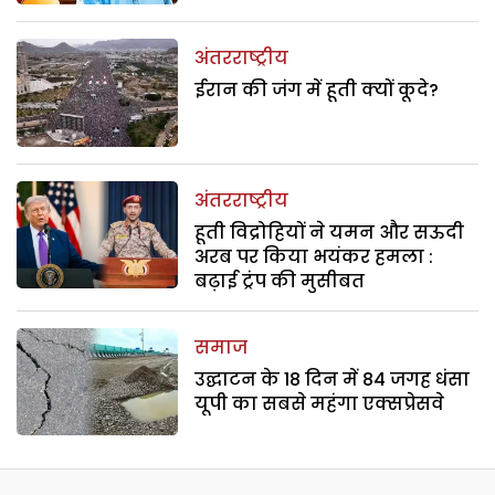
अंतरराष्ट्रीय
ईरान की जंग में हूती क्यों कूदे?
अंतरराष्ट्रीय
हूती विद्रोहियों ने यमन और सऊदी
अरब पर किया भयंकर हमला :
बढ़ाई ट्रंप की मुसीबत
समाज
उद्घाटन के 18 दिन में 84 जगह धंसा
यूपी का सबसे महंगा एक्सप्रेसवे