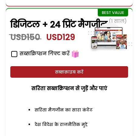
(1 साल)
डिजिटल + 24 प्रिंट मैगजीन
USD150
USD129
सब्सक्रिप्शन गिफ्ट करें
सब्सक्राइब करें
सरिता सब्सक्रिप्शन से जुड़ेें और पाएं
सरिता मैगजीन का सारा कंटेंट
देश विदेश के राजनैतिक मुद्दे