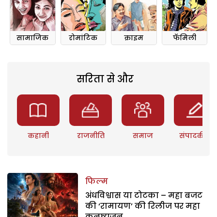
सामाजिक
रोमांटिक
क्राइम
फॅमिली
सरिता से और
कहानी
राजनीति
समाज
संपादकीय
फिल्म
अंधविश्वास या टोटका – महा बजट
की ‘रामायण’ की रिलीज पर महा
कन्फ्यूजन