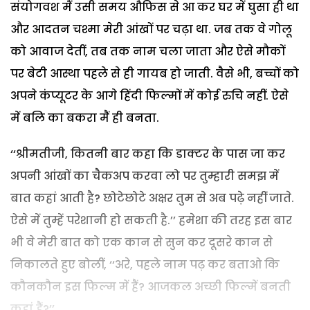
संयोगवश मैं उसी समय औफिस से आ कर घर में घुसा ही था
और आदतन चश्मा मेरी आंखों पर चढ़ा था. जब तक वे गोलू
को आवाज देतीं, तब तक नाम चला जाता और ऐसे मौकों
पर बेटी आस्था पहले से ही गायब हो जाती. वैसे भी, बच्चों को
अपने कंप्यूटर के आगे हिंदी फिल्मों में कोई रुचि नहीं. ऐसे
में बलि का बकरा मैं ही बनता.
‘‘श्रीमतीजी, कितनी बार कहा कि डाक्टर के पास जा कर
अपनी आंखों का चैकअप करवा लो पर तुम्हारी समझ में
बात कहां आती है? छोटेछोटे अक्षर तुम से अब पढ़े नहीं जाते.
ऐसे में तुम्हें परेशानी हो सकती है.’’
हमेशा की तरह इस बार
भी वे मेरी बात को एक कान से सुन कर दूसरे कान से
निकालते हुए बोलीं, ‘‘अरे, पहले नाम पढ़ कर बताओ कि
कौनकौन इस फिल्म में हैं? आजकल अच्छी फिल्में बनती
कहां हैं?’’