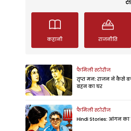
स
कहानी
राजनीति
फैमिली स्टोरीज
तृप्त मन: राजन ने कैसे 
बहन का घर
फैमिली स्टोरीज
Hindi Stories: आंगन का