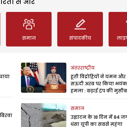
रिता से और
समाज
संपादकीय
लाइ
अंतरराष्ट्रीय
बचाया
हूती विद्रोहियों ने यमन और
सऊदी अरब पर किया भयं
हमला : बढ़ाई ट्रंप की मुसी
समाज
 बिरवा
उद्घाटन के 18 दिन में 84 ज
धंसा यूपी का सबसे महंगा