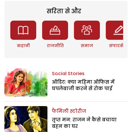
सरिता से और
कहानी
राजनीति
समाज
संपादकीय
Social Stories
ऑडिट: क्या महिमा ऑफिस में
घपलेबाजी करने से रोक पाई
फैमिली स्टोरीज
तृप्त मन: राजन ने कैसे बचाया
बहन का घर