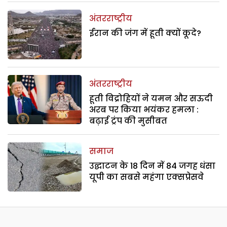
अंतरराष्ट्रीय
ईरान की जंग में हूती क्यों कूदे?
अंतरराष्ट्रीय
हूती विद्रोहियों ने यमन और सऊदी
अरब पर किया भयंकर हमला :
बढ़ाई ट्रंप की मुसीबत
समाज
उद्घाटन के 18 दिन में 84 जगह धंसा
यूपी का सबसे महंगा एक्सप्रेसवे