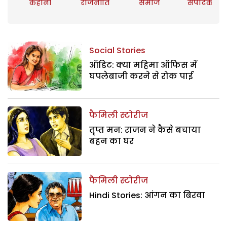
कहानी
राजनीति
समाज
संपादकीय
Social Stories
ऑडिट: क्या महिमा ऑफिस में
घपलेबाजी करने से रोक पाई
फैमिली स्टोरीज
तृप्त मन: राजन ने कैसे बचाया
बहन का घर
फैमिली स्टोरीज
Hindi Stories: आंगन का बिरवा