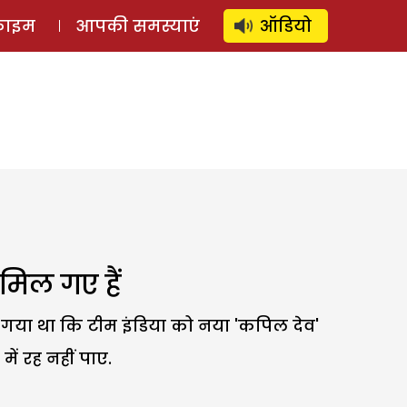
⚲
स्टोरी
लॉग इन
SUBSCRIBE
्राइम
आपकी समस्याएं
ऑडियो
मिल गए हैं
ा गया था कि टीम इंडिया को नया 'कपिल देव'
ें रह नहीं पाए.