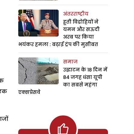
अंतरराष्ट्रीय
हूती विद्रोहियों ने
यमन और सऊदी
अरब पर किया
भयंकर हमला : बढ़ाई ट्रंप की मुसीबत
समाज
उद्घाटन के 18 दिन में
84 जगह धंसा यूपी
्र
का सबसे महंगा
 एक
एक्सप्रेसवे
ाजों