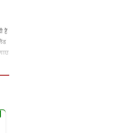
हैं
ैंड
लगाए