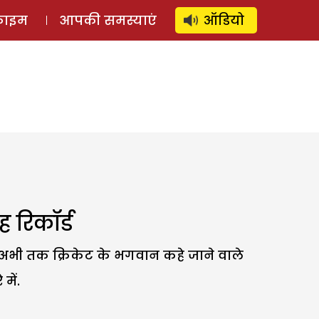
⚲
स्टोरी
लॉग इन
SUBSCRIBE
्राइम
आपकी समस्याएं
ऑडियो
 रिकॉर्ड
जो अभी तक क्रिकेट के भगवान कहे जाने वाले
में.