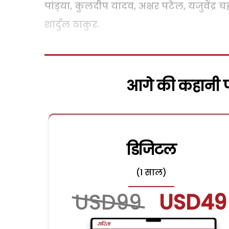
पांड्‌या, कुलदीप यादव, अक्षर पटेल, यजुवेंद
शार्दुल ठाकुर.
आगे की कहानी पढ
डिजिटल
(1 साल)
USD99
USD49