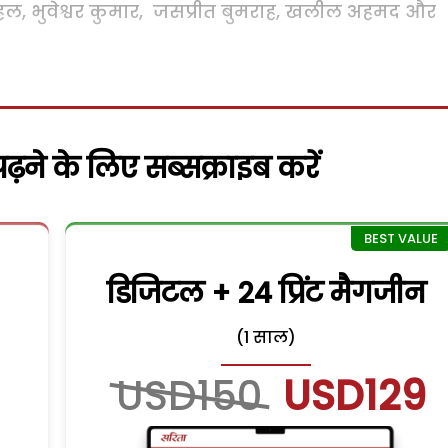
्र चहल, भुवेश्वर कुमार, जसप्रीत बुमराह, खलील अहमद और
़ने के लिए सब्सक्राइब करें
डिजिटल + 24 प्रिंट मैगजीन
(1 साल)
USD150
USD129