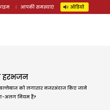
⚲
स्टोरी
लॉग इन
SUBSCRIBE
्राइम
आपकी समस्याएं
ऑडियो
के हरभजन
क बल्लेबाज को लगातार नजरअंदाज किए जाने
लग-अलग नियम हैं?