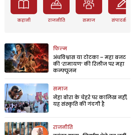
कहानी
राजनीति
समाज
संपादकीय
फिल्म
अंधविश्वास या टोटका – महा बजट
की ‘रामायण’ की रिलीज पर महा
कन्फ्यूजन
समाज
नेहा बोरा के चेहरे पर कालिख नहीं,
यह संस्कृति की गंदगी है
राजनीति