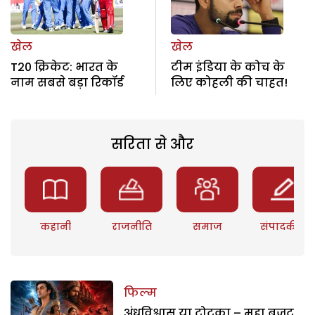
खेल
खेल
T20 क्रिकेट: भारत के
टीम इंडिया के कोच के
नाम सबसे बड़ा रिकॉर्ड
लिए कोहली की चाहत!
सरिता से और
कहानी
राजनीति
समाज
संपादकीय
फिल्म
अंधविश्वास या टोटका – महा बजट