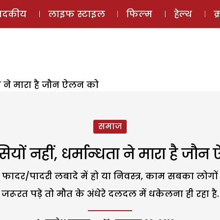
ई-मैगज़ीन
ऑडियो 
पादकीय
लाइफ स्टाइल
फिल्म
हेल्थ
क
ता ने मारा है जौन ऐलन को
समाज
यों नहीं, धर्मान्धता ने मारा है जौ
ें, फादर/पादरी लबादे में हो या निवस्त्र, काम सबका लोग
जरूरत पड़े तो मौत के अंधेरे दलदल में धकेलना ही रहा है.