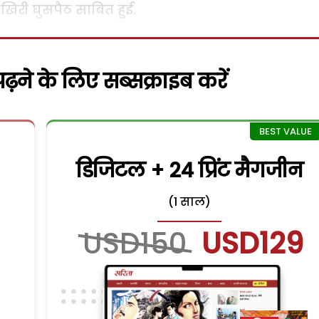
 आखिरी घुसपैठ साबित हुई.
़ने के लिए सब्सक्राइब करें
डिजिटल + 24 प्रिंट मैगजीन
(1 साल)
USD150
USD129