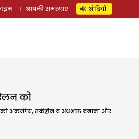
⚲
स्टोरी
लॉग इन
SUBSCRIBE
्राइम
आपकी समस्याएं
ऑडियो
न ऐलन को
ों को अकर्मण्य, तर्कहीन व अंधभक्त बनाना और