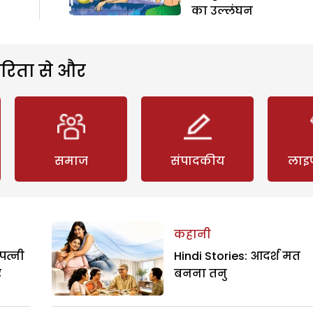
का उल्लंघन
रिता से और
समाज
संपादकीय
लाइ
कहानी
पत्नी
Hindi Stories: आदर्श मत
र
बनना तनु