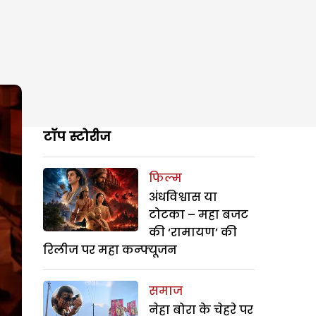
टॉप स्टोरीज
फिल्म
अंधविश्वास या
टोटका – महा बजट
की ‘रामायण’ की
रिलीज पर महा कन्फ्यूजन
समाज
नेहा बोरा के चेहरे पर