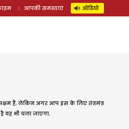
⚲
स्टोरी
लॉग इन
SUBSCRIBE
्राइम
आपकी समस्याएं
ऑडियो
म हैं. लेकिन अगर आप इस के लिए तंत्रमंत्र
स है वह भी चला जाएगा.