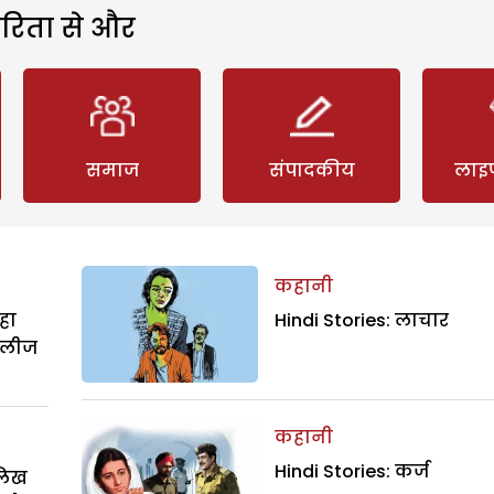
रिता से और
समाज
संपादकीय
लाइ
कहानी
हा
Hindi Stories: लाचार
िलीज
कहानी
Hindi Stories: कर्ज
ालिख