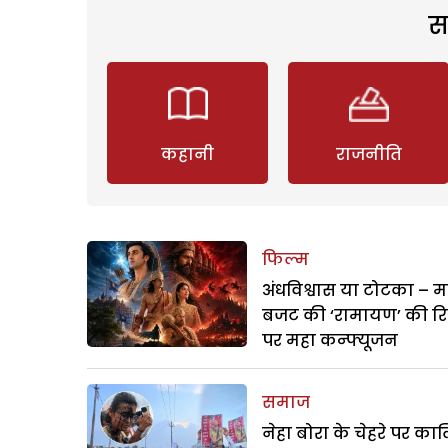
स
कहानी
राजनीति
फिल्म
अंधविश्वास या टोटका – म
बजट की ‘रामायण’ की र
पर महा कन्फ्यूजन
समाज
नेहा बोरा के चेहरे पर क