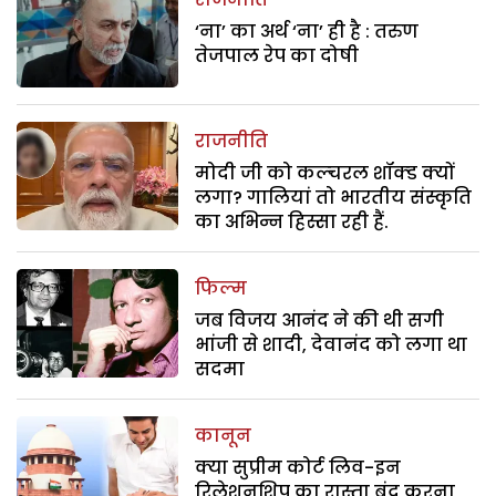
‘ना’ का अर्थ ‘ना’ ही है : तरुण
तेजपाल रेप का दोषी
राजनीति
मोदी जी को कल्चरल शॉक्ड क्यों
लगा? गालियां तो भारतीय संस्कृति
का अभिन्न हिस्सा रही हैं.
फिल्म
जब विजय आनंद ने की थी सगी
भांजी से शादी, देवानंद को लगा था
सदमा
कानून
क्या सुप्रीम कोर्ट लिव-इन
रिलेशनशिप का रास्ता बंद करना