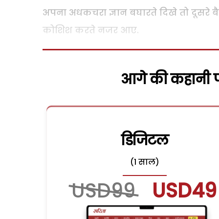
अपना अधकचरा ज्ञान बघारते दिखे तो दूसरे बै
कोशिश करते नजर आए.
आगे की कहानी पढ
डिजिटल
(1 साल)
USD99
USD49