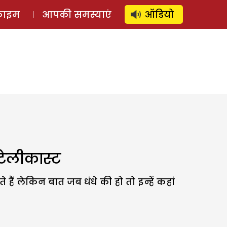
⚲
स्टोरी
लॉग इन
SUBSCRIBE
्राइम
आपकी समस्याएं
ऑडियो
टेलीकास्ट
ं लेकिन बात जब धंधे की हो तो इन्हें कहां