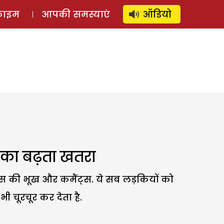
⚲
स्टोरी
लॉग इन
SUBSCRIBE
्राइम
आपकी समस्याएं
ऑडियो
 का बढ़ता खतरा
स की भूख और कमैंट्स. ये सब लड़कियों को
 चूरचूर कर देता है.