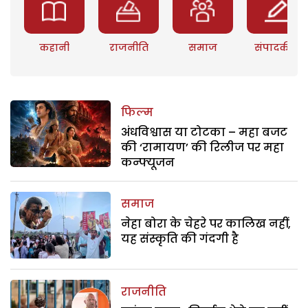
कहानी
राजनीति
समाज
संपादकीय
फिल्म
अंधविश्वास या टोटका – महा बजट
की ‘रामायण’ की रिलीज पर महा
कन्फ्यूजन
समाज
नेहा बोरा के चेहरे पर कालिख नहीं,
यह संस्कृति की गंदगी है
राजनीति