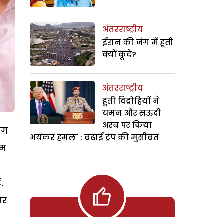
अंतरराष्ट्रीय
ईरान की जंग में हूती
क्यों कूदे?
अंतरराष्ट्रीय
हूती विद्रोहियों ने
यमन और सऊदी
अरब पर किया
लोग
भयंकर हमला : बढ़ाई ट्रंप की मुसीबत
िम
े
.
और