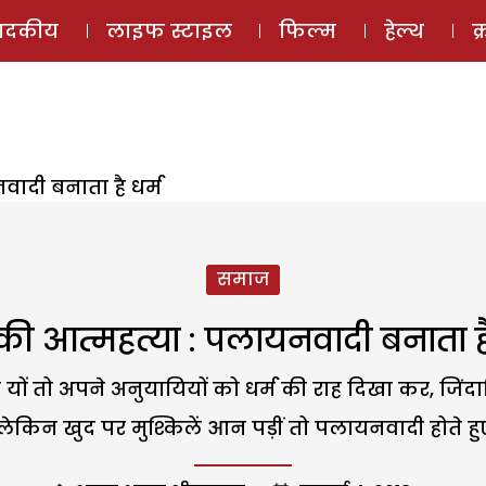
ई-मैगज़ीन
ऑडियो 
पादकीय
लाइफ स्टाइल
फिल्म
हेल्थ
क
वादी बनाता है धर्म
समाज
की आत्महत्या : पलायनवादी बनाता है
 यों तो अपने अनुयायियों को धर्म की राह दिखा कर, जिं
े लेकिन खुद पर मुश्किलें आन पड़ीं तो पलायनवादी होते ह