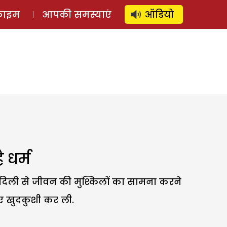
⚲
स्टोरी
लॉग इन
SUBSCRIBE
्राइम
आपकी समस्याएं
ऑडियो
 धर्म
दादिली से जीवन की मुश्किलों का सामना करने
ुए खुदकुशी कर ली.