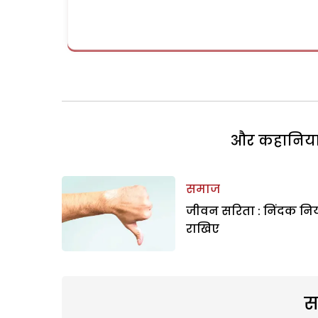
और कहानियां 
समाज
जीवन सरिता : निंदक निय
राखिए
स