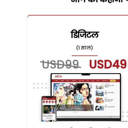
डिजिटल
(1 साल)
USD99
USD49