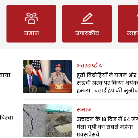
समाज
संपादकीय
लाइ
अंतरराष्ट्रीय
बचाया
हूती विद्रोहियों ने यमन और
सऊदी अरब पर किया भयं
हमला : बढ़ाई ट्रंप की मुसी
समाज
 बिरवा
उद्घाटन के 18 दिन में 84 ज
धंसा यूपी का सबसे महंगा
एक्सप्रेसवे