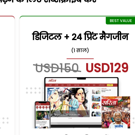
डिजिटल + 24 प्रिंट मैगजीन
(1 साल)
USD150
USD129