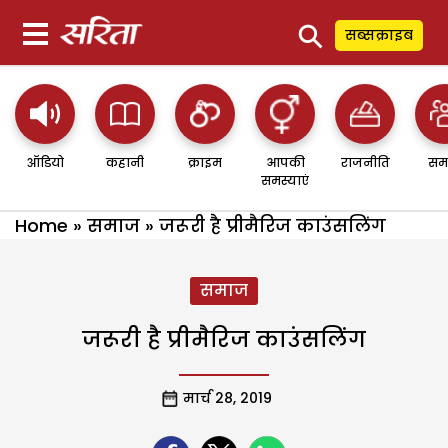
⚲
सब्सक्राइब
ऑडियो
कहानी
क्राइम
आपकी
राजनीति
सम
समस्याएं
Home
»
समाज
»
जरूरी है प्रीमैरिज काउंसलिंग
समाज
जरूरी है प्रीमैरिज काउंसलिंग
मार्च 28, 2019