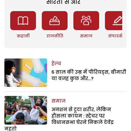
सरिता से और
कहानी
राजनीति
समाज
संपादकीय
हेल्थ
6 साल की उम्र में पीरियड्स, बीमारी
या वजह कुछ और…?
समाज
अनशन से टूटा शरीर, लेकिन
हौसला कायम : स्ट्रेचर पर
विधानसभा घेरने निकले देवेंद्र
महतो