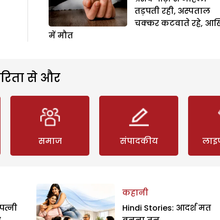
तड़पती रही, अस्पताल
चक्कर कटवाते रहे, आख
में मौत
रिता से और
समाज
संपादकीय
लाइ
कहानी
पत्नी
Hindi Stories: आदर्श मत