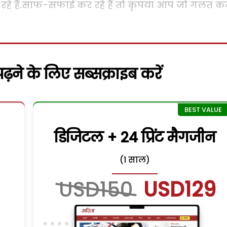
हे हैं.साफ-सफाई कर रहे हैं तो कृपया आप जो गलत कर
़ने के लिए सब्सक्राइब करें
डिजिटल + 24 प्रिंट मैगजीन
(1 साल)
USD150
USD129