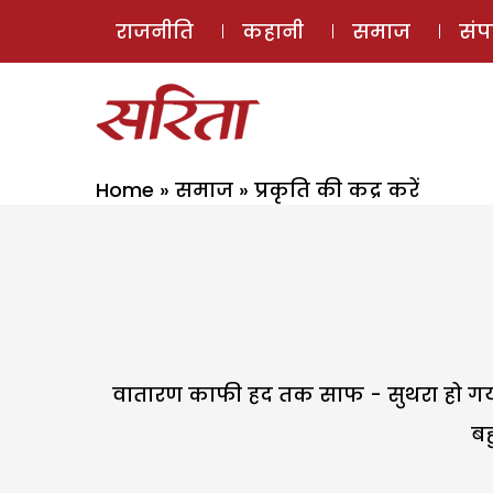
राजनीति
कहानी
समाज
सं
Home
»
समाज
»
प्रकृति की कद्र करें
वातारण काफी हद तक साफ - सुथरा हो गया ह
बह