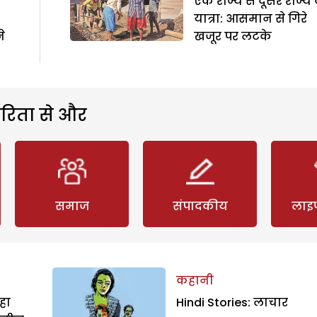
एक राज्य से दूसरे राज्य
यात्रा: आसमान से गिरे
ने
खजूर पर लटके
रिता से और
समाज
संपादकीय
लाइ
कहानी
हा
Hindi Stories: लाचार