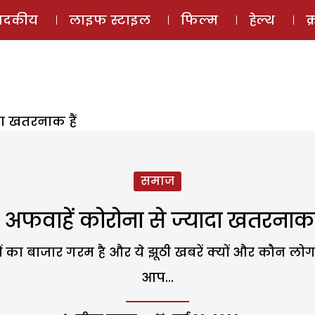
ई-मैगज़ीन
ऑडियो 
पादकीय
लाइफ स्टाइल
फिल्म
हेल्थ
क
दा खतरनाक हैं
समाज
े अफवाहें कोरोना से ज्यादा खतरनाक ह
 बाजार गरम है और ये झूठी खबरें क्यों और कौन लोग व
आप...