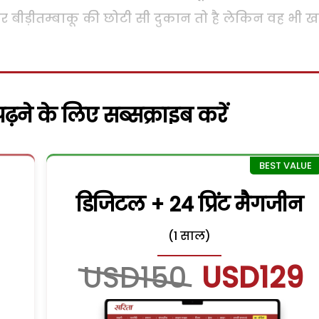
पर बीड़ीतम्बाकू की छोटी सी दुकान तो है लेकिन वह भी 
़ने के लिए सब्सक्राइब करें
डिजिटल + 24 प्रिंट मैगजीन
(1 साल)
USD150
USD129