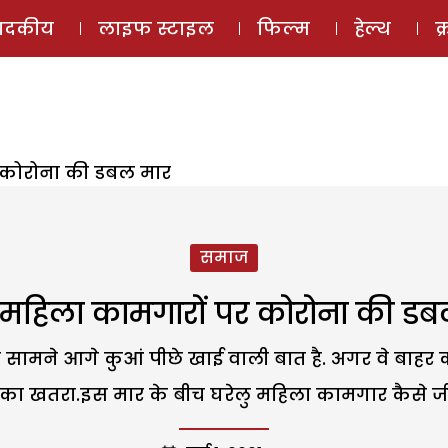
ई-मैगज़ीन
ऑडियो 
पादकीय
लाइफ स्टाइल
फिल्म
हेल्थ
क
र कोरोना की डबल मार
समाज
 महिला कामगारों पर कोरोना की ड
 के सामने आगे कुआं पीछे खाई वाली बात है. अगर वे बाह
का खतरा.इस मार के बीच घरेलु महिला कामगार कैसे जीवन न