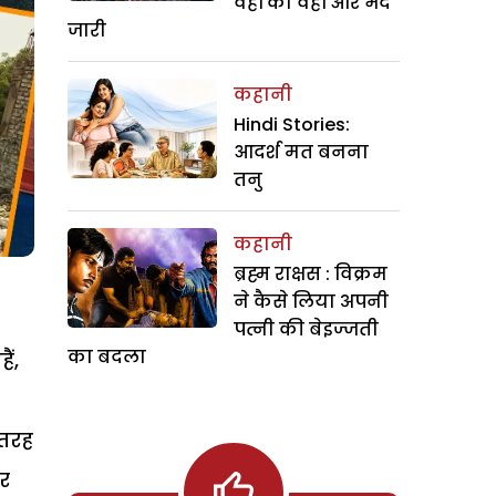
वहीं का वहीं और भेद
जारी
कहानी
Hindi Stories:
आदर्श मत बनना
तनु
कहानी
ब्रह्म राक्षस : विक्रम
ने कैसे लिया अपनी
पत्नी की बेइज्जती
का बदला
ैं,
 तरह
र