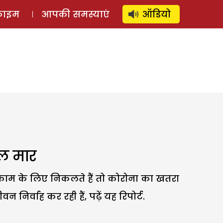
⚲
स्टोरी
लॉग इन
SUBSCRIBE
्राइम
आपकी समस्याएं
ऑडियो
बल मार
र काम के लिए निकलते हैं तो कोरोना का खतरा
िर्वाह कर रही हैं, पढ़ें यह रिपोर्ट.