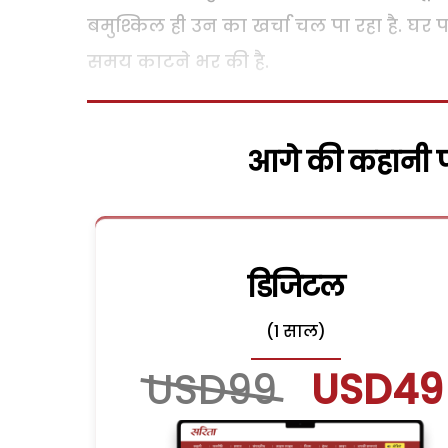
बमुश्किल ही उन का खर्चा चल पा रहा है. घर 
समय काटने भर की है.
आगे की कहानी पढ
डिजिटल
(1 साल)
USD99
USD49