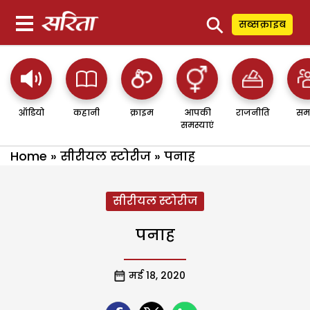
⚲
सब्सक्राइब
ऑडियो
कहानी
क्राइम
आपकी
राजनीति
सम
समस्याएं
Home
»
सीरीयल स्टोरीज
»
पनाह
सीरीयल स्टोरीज
पनाह
मई 18, 2020