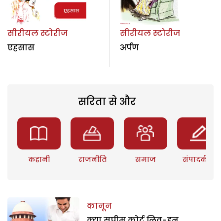
सीरीयल स्टोरीज
सीरीयल स्टोरीज
एहसास
अर्पण
सरिता से और
कहानी
राजनीति
समाज
संपादकीय
कानून
क्या सुप्रीम कोर्ट लिव-इन