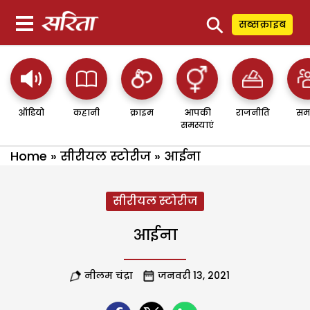
⚲
सब्सक्राइब
ऑडियो
कहानी
क्राइम
आपकी
राजनीति
सम
समस्याएं
Home
»
सीरीयल स्टोरीज
»
आईना
सीरीयल स्टोरीज
आईना
नीलम चंद्रा
जनवरी 13, 2021