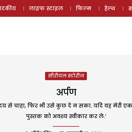
ई-मैगज़ीन
ऑडियो 
पादकीय
लाइफ स्टाइल
फिल्म
हेल्थ
क
सीरीयल स्टोरीज
अर्पण
 ने हृदय से चाहा, फिर भी उसे कुछ दे न सका. यदि वह 
पुस्तक को अवश्य स्वीकार कर ले.’