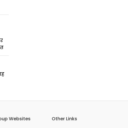
कर
बत
गह
oup Websites
Other Links