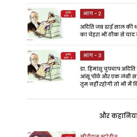
भाग - 2
अदिति जब ढाई साल की थी,
का चेहरा भी ठीक से याद न
भाग - 3
डा. हिमांशु चुपचाप अदिति क
आंसू पोंछे और एक लंबी सां
तुम नहीं रहोगी तो भी मैं किता
और कहानियां 
सीरीयल स्टोरीज