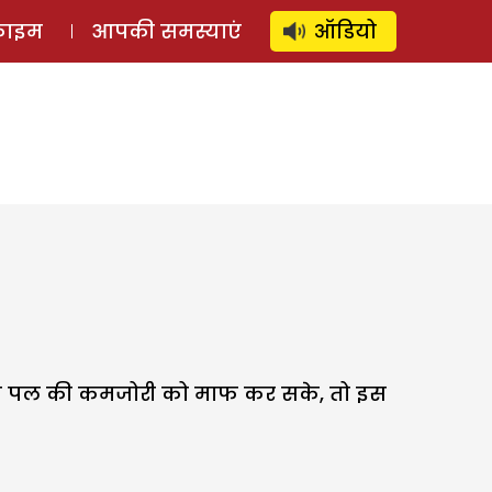
⚲
स्टोरी
लॉग इन
SUBSCRIBE
्राइम
आपकी समस्याएं
ऑडियो
मेरी एक पल की कमजोरी को माफ कर सके, तो इस