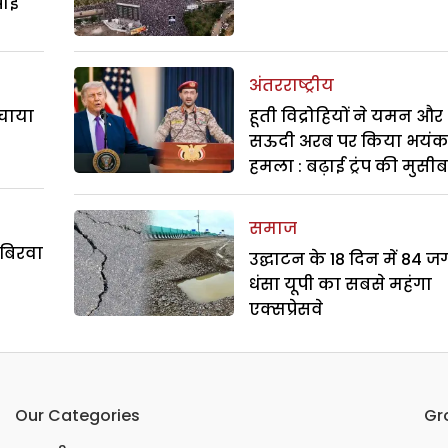
पाई
अंतरराष्ट्रीय
बचाया
हूती विद्रोहियों ने यमन और
सऊदी अरब पर किया भयं
हमला : बढ़ाई ट्रंप की मुसी
समाज
 बिरवा
उद्घाटन के 18 दिन में 84 ज
धंसा यूपी का सबसे महंगा
एक्सप्रेसवे
Our Categories
Gr