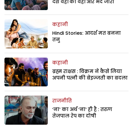
देश वहीं का वहीं और भेद जारी
कहानी
Hindi Stories: आदर्श मत बनना
तनु
कहानी
ब्रह्म राक्षस : विक्रम ने कैसे लिया
अपनी पत्नी की बेइज्जती का बदला
राजनीति
‘ना’ का अर्थ ‘ना’ ही है : तरुण
तेजपाल रेप का दोषी