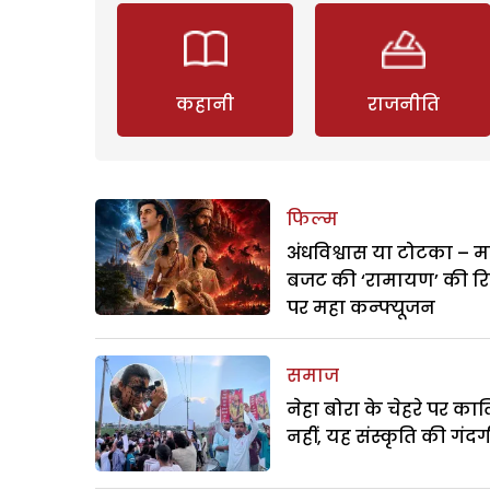
कहानी
राजनीति
फिल्म
अंधविश्वास या टोटका – म
बजट की ‘रामायण’ की र
पर महा कन्फ्यूजन
समाज
नेहा बोरा के चेहरे पर क
नहीं, यह संस्कृति की गंदगी