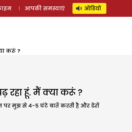
⚲
स्टोरी
लॉग इन
SUBSCRIBE
्राइम
आपकी समस्याएं
ऑडियो
या करूं ?
रहा हूं. मैं क्या करूं ?
न पर मुझ से 4-5 घंटे बातें करती है और ढेरों