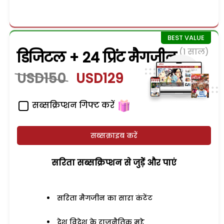
(1 साल)
डिजिटल + 24 प्रिंट मैगजीन
USD150
USD129
सब्सक्रिप्शन गिफ्ट करें
सब्सक्राइब करें
सरिता सब्सक्रिप्शन से जुड़ेें और पाएं
सरिता मैगजीन का सारा कंटेंट
देश विदेश के राजनैतिक मुद्दे