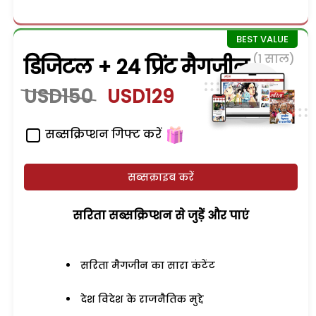
(1 साल)
डिजिटल + 24 प्रिंट मैगजीन
USD150
USD129
सब्सक्रिप्शन गिफ्ट करें
सब्सक्राइब करें
सरिता सब्सक्रिप्शन से जुड़ेें और पाएं
सरिता मैगजीन का सारा कंटेंट
देश विदेश के राजनैतिक मुद्दे