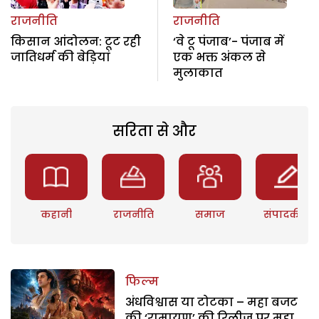
राजनीति
राजनीति
किसान आंदोलन: टूट रही
‘वे टू पंजाब’- पंजाब में
जातिधर्म की बेड़ियां
एक भक्त अंकल से
मुलाकात
सरिता से और
कहानी
राजनीति
समाज
संपादकीय
फिल्म
अंधविश्वास या टोटका – महा बजट
की ‘रामायण’ की रिलीज पर महा