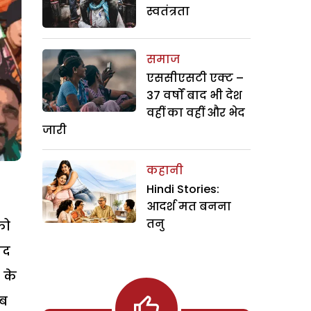
स्वतंत्रता
समाज
एससीएसटी एक्ट –
37 वर्षों बाद भी देश
वहीं का वहीं और भेद
जारी
कहानी
Hindi Stories:
आदर्श मत बनना
तनु
को
गद
 के
जब