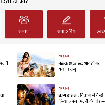
रिता से और
समाज
संपादकीय
लाइ
कहानी
पत्नी
Hindi Stories: आदर्श मत
र
बनना तनु
कहानी
रता
ब्रह्म राक्षस : विक्रम ने कैसे
लिया अपनी पत्नी की बेइज्