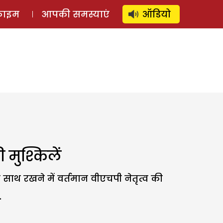
⚲
स्टोरी
लॉग इन
SUBSCRIBE
्राइम
आपकी समस्याएं
ऑडियो
 मुश्किलें
 साथ रखने में वर्तमान वीएचपी नेतृत्व की
.