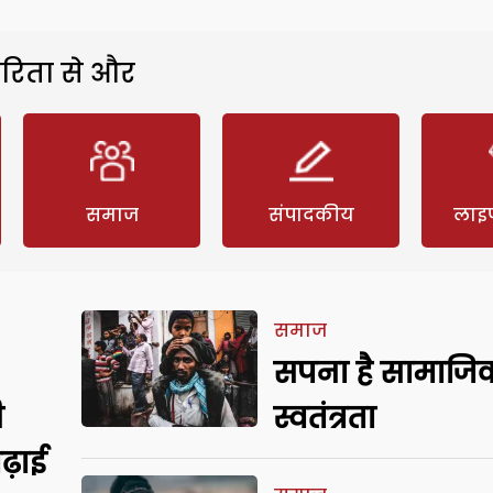
रिता से और
समाज
संपादकीय
लाइ
समाज
सपना है सामाजि
ी
स्वतंत्रता
बढ़ाई