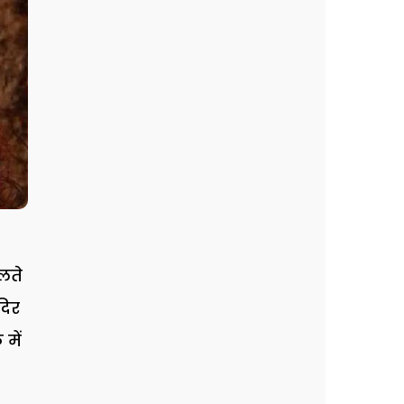
ालते
दिर
में