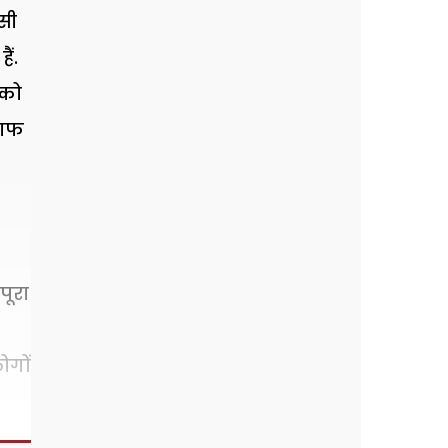
सी
ैं.
 को
लाफ
पूरा
ोगों