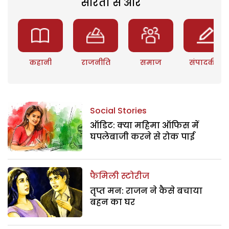
सरिता से और
कहानी
राजनीति
समाज
संपादकीय
Social Stories
ऑडिट: क्या महिमा ऑफिस में
घपलेबाजी करने से रोक पाई
फैमिली स्टोरीज
तृप्त मन: राजन ने कैसे बचाया
बहन का घर