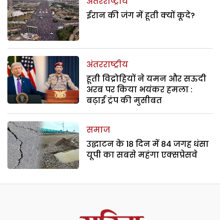
अंतरराष्ट्रीय
ईरान की जंग में हूती क्यों कूदे?
अंतरराष्ट्रीय
हूती विद्रोहियों ने यमन और सऊदी
अरब पर किया भयंकर हमला :
बढ़ाई ट्रंप की मुसीबत
समाज
उद्घाटन के 18 दिन में 84 जगह धंसा
यूपी का सबसे महंगा एक्सप्रेसवे