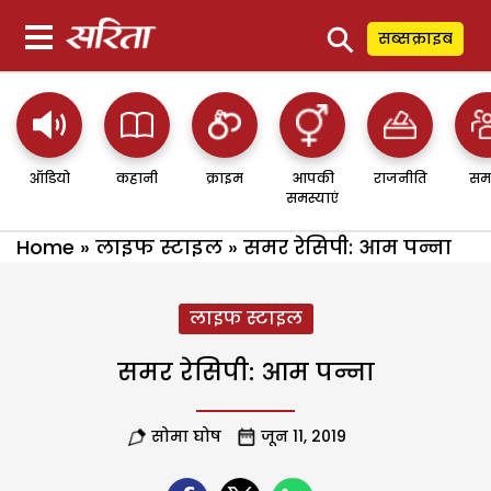
⚲
सब्सक्राइब
ऑडियो
कहानी
क्राइम
आपकी
राजनीति
सम
समस्याएं
Home
»
लाइफ स्टाइल
»
समर रेसिपी: आम पन्ना
लाइफ स्टाइल
समर रेसिपी: आम पन्ना
सोमा घोष
जून 11, 2019